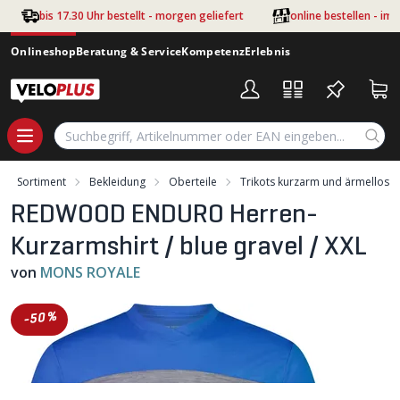
Zum Hauptinhalt springen
bis 17.30 Uhr bestellt - morgen geliefert
online bestellen - im
Onlineshop
Beratung & Service
Kompetenz
Erlebnis
Sortiment
Bekleidung
Oberteile
Trikots kurzarm und ärmellos
REDWOOD ENDURO Herren-
Kurzarmshirt / blue gravel / XXL
von
MONS ROYALE
-50%