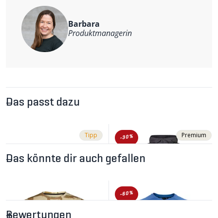
Weitere Informationen
Material: 83% Merinowolle, 13% Polyester, 4% Elastan
Barbara
(140g/m2)
Produktmanagerin
Das passt dazu
Tipp
Premium
-30%
Das könnte dir auch gefallen
-60%
Bewertungen