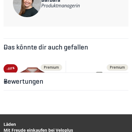
Barbara
Produktmanagerin
Das könnte dir auch gefallen
Premium
Premium
-50%
Bewertungen
Läden
Mit Freude einkaufen bei Veloplus
CHF 78.90
CHF 159.00
CHF 159.00