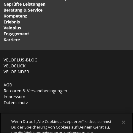
Geprüfte Leistungen
PRISTINE Damen-
UMA GT S11 EVO Damen-
Beratung & Service
Kurzarmtrikot Himalayan
Langarmtrikot Edge
Kompetenz
Salt/Garnet Red von POC
Green von ASSOS
Erlebnis
Veloplus
Engagement
Karriere
VELOPLUS-BLOG
VELOCLICK
VELOFINDER
AGB
Retouren & Versandbedingungen
Impressum
Datenschutz
Wenn Du auf „Alle Cookies akzeptieren“ klickst, stimmst
Du der Speicherung von Cookies auf Deinem Gerät zu,
um die Websitenavigation zu verbessern, die