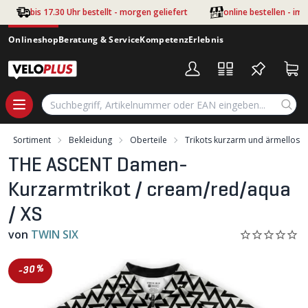
Zum Hauptinhalt springen
bis 17.30 Uhr bestellt - morgen geliefert
online bestellen - im
Onlineshop
Beratung & Service
Kompetenz
Erlebnis
Sortiment
Bekleidung
Oberteile
Trikots kurzarm und ärmellos
THE ASCENT Damen-
Kurzarmtrikot / cream/red/aqua
/ XS
von
TWIN SIX
-30%