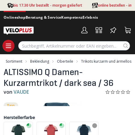
Zum Hauptinhalt springen
bis 17.30 Uhr bestellt - morgen geliefert
online bestellen - im
Onlineshop
Beratung & Service
Kompetenz
Erlebnis
Sortiment
Bekleidung
Oberteile
Trikots kurzarm und ärmellos
ALTISSIMO Q Damen-
Kurzarmtrikot / dark sea / 36
von
VAUDE
Tipp
-55%
Herstellerfarbe