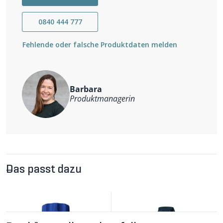
atmungsaktiv und schnelltrocknend
geruchshemmend
kleine Rückentasche mit Reissverschluss
0840 444 777
kurzer Front-Reissverschluss
Stehkragen
Fehlende oder falsche Produktdaten melden
seitliche Schlitze
Weitere Informationen
Hauptmaterial: 88% recyceltes Polyester, 12% Wolle
Nachhaltigkeit: klimaneutral kompensiert, Bluesign-
Barbara
zertifiziert
Produktmanagerin
Das passt dazu