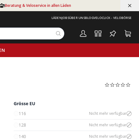
Beratung & Veloservice in allen Läden
LÄDEN
JOBS
ÜBER UNS
BLOG
VELOCLICK - VELOBÖRSE
EN
Grösse EU
116
Nicht mehr verfügbar
128
Nicht mehr verfügbar
140
Nicht mehr verfügbar