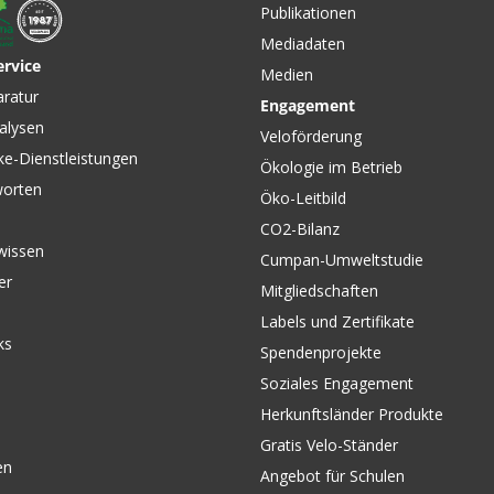
Publikationen
Mediadaten
ervice
Medien
CHF 24.90
CHF 49.
CHF 49.90
aratur
Engagement
armshirt
YOUTH RANGER TAUNT
Dino Wi
alysen
AUDE
Jugend-Kurzarmshirt Pale
Jersey b
Veloförderung
Green von FOX
SHOTG
ke-Dienstleistungen
Ökologie im Betrieb
worten
Öko-Leitbild
CO2-Bilanz
wissen
Cumpan-Umweltstudie
er
Mitgliedschaften
Labels und Zertifikate
ks
Spendenprojekte
Soziales Engagement
Herkunftsländer Produkte
Gratis Velo-Ständer
en
Angebot für Schulen