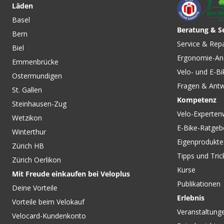
Läden
Basel
Beratung & S
Bern
CHF 28.90
CHF 31.90
CHF 45.90
Service & Rep
Biel
LEZZA Kinder-Kurz
NESTEL Kinder-
Ergonomie-An
Crystal Blue von V
Kurzarmtrikot deep mauve
Emmenbrücke
von ZIENER
Velo- und E-Bi
Ostermundigen
Fragen & Ant
St. Gallen
Kompetenz
Steinhausen-Zug
Velo-Experten
Wetzikon
E-Bike-Ratgeb
Winterthur
Eigenprodukte
Zürich HB
Tipps und Tric
Zürich Oerlikon
Kurse
Mit Freude einkaufen bei Veloplus
Publikationen
Deine Vorteile
Erlebnis
Vorteile beim Velokauf
Veranstaltung
Velocard-Kundenkonto