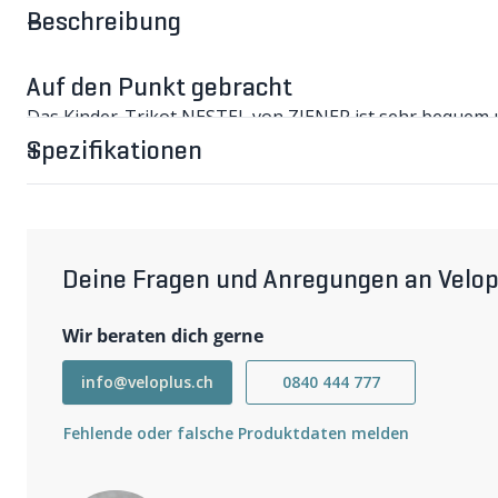
Beschreibung
Auf den Punkt gebracht
Das Kinder-Trikot NESTEL von ZIENER ist sehr bequem un
Abenteuer.
Spezifikationen
NESTEL Kinder-Kurzarmtrikot im Detail
Das modische Trikot ist atmungsaktiv und trocknet schne
vereinfacht das An- und Ausziehen und kann als Lüftung 
Rückentasche lässt sich unterbringen, was man mitführ
Wichtigste Eigenschaften
Deine Fragen und Anregungen an Velop
atmungsaktiv und schnelltrocknend
kurzer Frontreissverschluss
dreiteilige Rückentasche
Wir beraten dich gerne
modischer Print
Weitere Informationen
info@veloplus.ch
0840 444 777
Hauptmaterial: 87% Polyester, 13% Elastan
Fehlende oder falsche Produktdaten melden