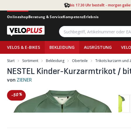
Zum Hauptinhalt springen
bis 17.30 Uhr bestellt - morgen gelie
Onlineshop
Beratung & Service
Kompetenz
Erlebnis
VELOS & E-BIKES
BEKLEIDUNG
AUSRÜSTUNG
VELO
Start
Sortiment
Bekleidung
Oberteile
Trikots kurzarm und 
NESTEL Kinder-Kurzarmtrikot / bi
von
ZIENER
-50%