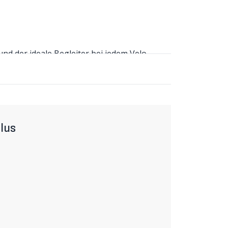
d der ideale Begleiter bei jedem Velo-
ll. Der kurze Frontreissverschluss
eingesetzt werden. In der dreiteiliger
en möchte.
lus