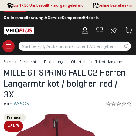
Zum Hauptinhalt springen
bis 17.30 Uhr bestellt - morgen geliefert
online bestellen - im
Onlineshop
Beratung & Service
Kompetenz
Erlebnis
Start
Sortiment
Bekleidung
Oberteile
Trikots langarm
MILLE GT SPRING FALL C2 Herren-
Langarmtrikot / bolgheri red /
3XL
von
ASSOS
Premium
-50%