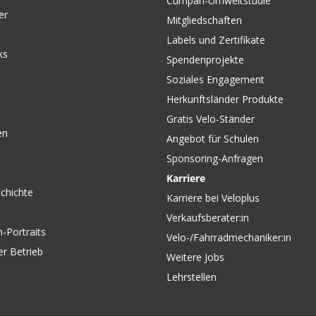
Cumpan-Umweltstudie
er
Mitgliedschaften
Labels und Zertifikate
ks
Spendenprojekte
Soziales Engagement
Herkunftsländer Produkte
Gratis Velo-Ständer
en
Angebot für Schulen
Sponsoring-Anfragen
Karriere
chichte
Karriere bei Veloplus
Verkaufsberater:in
-Portraits
Velo-/Fahrradmechaniker:in
er Betrieb
Weitere Jobs
Lehrstellen