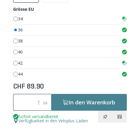
Grösse EU
34
36
38
40
42
44
CHF 89.90
In den Warenkorb
Stk
Sofort versandbereit
Verfügbarkeit in den Veloplus-Läden