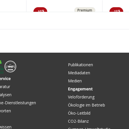
Premium
-30%
-70%
Publikationen
Mediadaten
ervice
Medien
CHF 96.90
CHF 26.
CHF 139.00
aratur
Engagement
mo-
CADENCE Damen-
BESAGN
alysen
/white
Kurzarmtrikot apatite navy
Kurzarmt
Veloförderung
von POC
Green v
ke-Dienstleistungen
Ökologie im Betrieb
worten
Öko-Leitbild
CO2-Bilanz
wissen