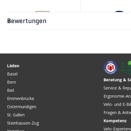
Bewertungen
Läden
Basel
Beratung & S
Bern
CHF 119.00
CHF 119.00
Service & Rep
Biel
SPINSHIFT Damen-
CORE Damen-Ther
Ergonomie-An
Langarmtrikot Tech Beige
Langarmtrikot navy
Emmenbrücke
von GORE WEAR
von RAPHA
Velo- und E-Bi
Ostermundigen
Fragen & Ant
St. Gallen
Kompetenz
Steinhausen-Zug
Velo-Experten