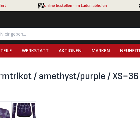
fert
online bestellen - im Laden abholen
TEILE
WERKSTATT
AKTIONEN
MARKEN
NEUHEIT
trikot / amethyst/purple / XS=36