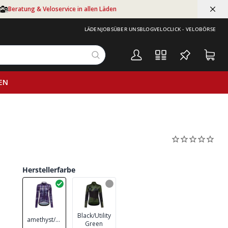
Beratung & Veloservice in allen Läden
LÄDEN
JOBS
ÜBER UNS
BLOG
VELOCLICK - VELOBÖRSE
EN
Herstellerfarbe
Black/Utility
amethyst/purple
Green