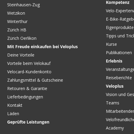
Kompetenz
Steinhausen-Zug
Velo-Experten
Wetzikon
E-Bike-Ratgeb
Winterthur
Eigenprodukte
Zürich HB
Tipps und Tric
Zürich Oerlikon
Kurse
Mit Freude einkaufen bei Veloplus
Publikationen
Deine Vorteile
Erlebnis
Vorteile beim Velokauf
Veranstaltung
Velocard-Kundenkonto
Reiseberichte
Zahlungsmittel & Gutscheine
Veloplus
Retouren & Garantie
Vision und Ges
Lieferbedingungen
Teams
Kontakt
Mitarbeitenden
Läden
Velofreundlich
Geprüfte Leistungen
Academy