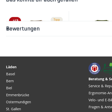
Das könnte dir auch gefallen
Tipp
-50%
Bewertungen
CHF 12.90
WOOL WASH Spezial-
Waschmittel für
Läden
Merinowolle / 300ML von
Basel
NIKWAX
Beratung & S
Bern
CHF 42.90
CHF 79.90
CHF 85.90
Service & Rep
Biel
DIRT CRAFT Damen-
WANDER WHEEL He
Ergonomie-An
Langarmshirt Seabird Grey
Kurzarm-Merino-Sh
Emmenbrücke
von PATAGONIA
Chive/Jet Black von
Velo- und E-Bi
Ostermundigen
SUPER.NATURAL
Fragen & Ant
St. Gallen