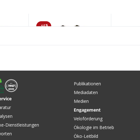
-50%
Publikationen
Mediadaten
ervice
Medien
CHF 49.90
CHF 85.
CHF 99.90
aratur
Engagement
rren-
FJØRÅ EQUALISER LS
ICON Da
alysen
irt
Damen-Langarmshirt Olive
Kurzarms
Veloförderung
Night von NORRØNA
MONS R
ke-Dienstleistungen
Ökologie im Betrieb
worten
Öko-Leitbild