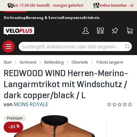
Zum Hauptinhalt springen
bis 17.30 Uhr bestellt - morgen geliefert
online bestellen - im
Onlineshop
Beratung & Service
Kompetenz
Erlebnis
Start
Sortiment
Bekleidung
Oberteile
Trikots langarm
REDWOOD WIND Herren-Merino-
Langarmtrikot mit Windschutz /
dark copper/black / L
von
MONS ROYALE
Premium
-31%