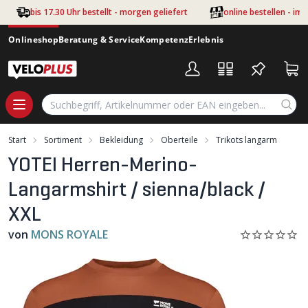
Zum Hauptinhalt springen
bis 17.30 Uhr bestellt - morgen geliefert
online bestellen - im
Onlineshop
Beratung & Service
Kompetenz
Erlebnis
Start
Sortiment
Bekleidung
Oberteile
Trikots langarm
YOTEI Herren-Merino-
Langarmshirt / sienna/black /
XXL
von
MONS ROYALE