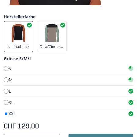
Herstellerfarbe
sienna/black
Dew/Cinder/Black
Grösse S/M/L
S
M
L
XL
XXL
CHF 129.00