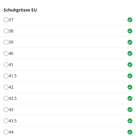
Schuhgrösse EU
37
38
39
40
41
41.5
42
42.5
43
43.5
44