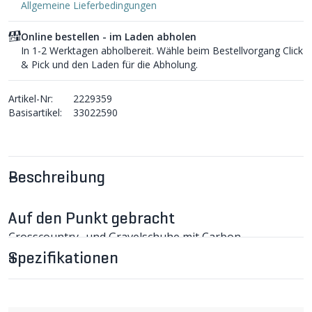
Allgemeine Lieferbedingungen
Online bestellen - im Laden abholen
In 1-2 Werktagen abholbereit. Wähle beim Bestellvorgang Click
& Pick und den Laden für die Abholung.
Artikel-Nr:
2229359
Basisartikel:
33022590
Beschreibung
Auf den Punkt gebracht
Crosscountry- und Gravelschuhe mit Carbon-
Composite-Sohle für gute Kraftübertragung. Ein
Spezifikationen
reflektierender Streifen an der Ferse erhöht die
Sichtbarkeit. Von Grösse 41 bis 45 in halben Grössen
erhältlich. Made in Italy.
SPLUGA CX MTB-Schuhe im Detail