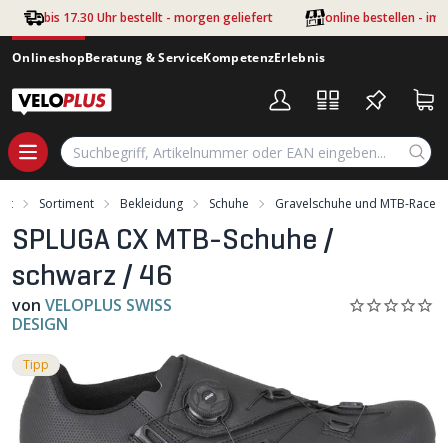
Zum Hauptinhalt springen
bis 17.30 Uhr bestellt - morgen geliefert
online bestellen - im
Onlineshop
Beratung & Service
Kompetenz
Erlebnis
art
Sortiment
Bekleidung
Schuhe
Gravelschuhe und MTB-Race
SPLUGA CX MTB-Schuhe /
schwarz / 46
von
VELOPLUS SWISS
DESIGN
Tipp