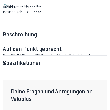
Artikel ist nicht bestellbar
Artikel-Nr:
2180939
Basisartikel:
33006645
Beschreibung
Auf den Punkt gebracht
Der STYLUS von GIRO ist der ideale Schuh für den
Einstieg ins Rennvelofahren.
Spezifikationen
STYLUS Rennveloschuhe im Detail
Das einlagige und perforierte Synchwire-Material von
Giro ermöglicht eine gute Belüftung. Der 3-fach
Verschluss bietet Komfort und gleichzeitigen Support
für den Fuss. Die nylon- und glasfaserverstärkte
Aussensohle sorgt für die nötige Kraftübertragung.
Deine Fragen und Anregungen an
Maximum an Flexibilität: Der STYLUS Rennveloschuh ist
Veloplus
kompatibel mit 3- und 2-Loch-Cleat-System.
Wichtigste Eigenschaften