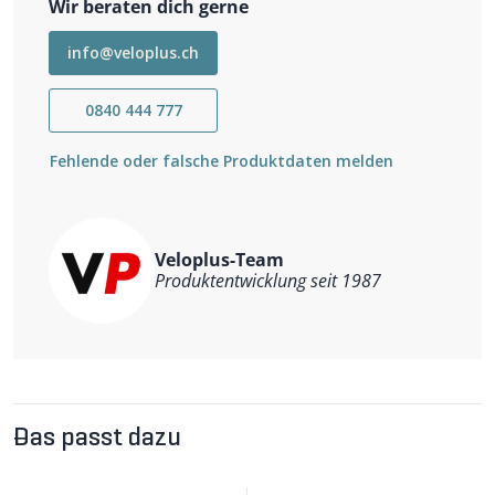
Wir beraten dich gerne
Gute Belüftung
3-fach Verschluss für Komfort und Support
Nylon- und glasfaserverstärkte Aussensohle
info@veloplus.ch
Kompatibel mit 3- und 2-Loch-Cleat-System
Gewicht ca. 540g/Paar
0840 444 777
Fehlende oder falsche Produktdaten melden
Veloplus-Team
Produktentwicklung seit 1987
Das passt dazu