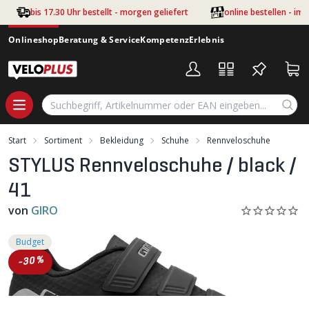
Zum Hauptinhalt springen
bis 17.30 Uhr bestellt - morgen geliefert
online bestellen - im
Onlineshop
Beratung & Service
Kompetenz
Erlebnis
Start
Sortiment
Bekleidung
Schuhe
Rennveloschuhe
STYLUS Rennveloschuhe / black /
41
von
GIRO
Budget
-30%