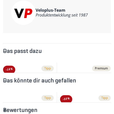
Geeignet für E-Biker und Trekking-Velofahrer
Veloplus-Team
Optimale Kraftübertragung
Produktentwicklung seit 1987
BOA L6 Drehverschluss
Spritzwasserschutz
Gewölbte Sohle für natürlichen Gehkomfort
Blockprofil für Grip auf unterschiedlichstem Terrain
Gewicht: 670g/Paar (Grösse 42)
Das passt dazu
Tipp
Premium
-16%
Das könnte dir auch gefallen
Tipp
Tipp
-52%
Bewertungen