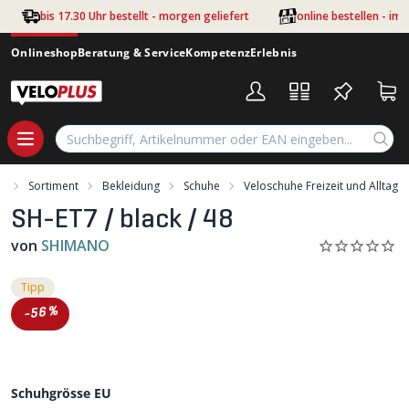
Zum Hauptinhalt springen
bis 17.30 Uhr bestellt - morgen geliefert
online bestellen - im
Onlineshop
Beratung & Service
Kompetenz
Erlebnis
t
Sortiment
Bekleidung
Schuhe
Veloschuhe Freizeit und Alltag
SH-ET7 / black / 48
von
SHIMANO
Tipp
-56%
Schuhgrösse EU