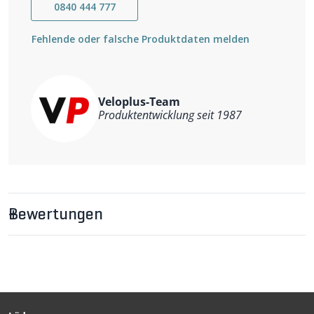
0840 444 777
Büro. Das VAUDE Green Shape-Label steht für ein
umweltfreundliches, funktionelles Produkt aus
nachhaltigen Materialien.
Fehlende oder falsche Produktdaten melden
Veloplus-Team
Produktentwicklung seit 1987
Bewertungen