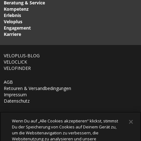
BASE FRESH Textilpflege
C5 GTX Handschuh Black
Beratung & Service
für Sporttextilien / 300ML
von GORE WEAR
Kompetenz
von NIKWAX
Erlebnis
Veloplus
Engagement
Karriere
VELOPLUS-BLOG
VELOCLICK
VELOFINDER
AGB
Retouren & Versandbedingungen
Impressum
Datenschutz
Wenn Du auf „Alle Cookies akzeptieren“ klickst, stimmst
Du der Speicherung von Cookies auf Deinem Gerät zu,
um die Websitenavigation zu verbessern, die
Websitenutzung zu analysieren und unsere