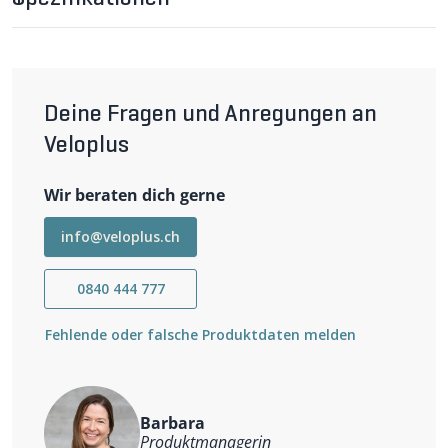
M THERMO Unisex-Socken im Detail
Das Material der M THERMO Unisex-Socken ist
atmungsaktiv, schnelltrocknend und trägt sich äussert
angenehm. Die anatomische Polsterung stützt den Fuss
im Bereich der Ferse und der Zehen und erhöht den
Tragekomfort. Die Socken sind hochgeschnitten und
Deine Fragen und Anregungen an
bieten somit zusätzlichen Schutz vor Kälte. (I)
Veloplus
Wichtigste Eigenschaften
Hochgeschnittene Thermo-Socken mit Wollanteil
Wir beraten dich gerne
Anatomische Polsterung für optimalen Komfort
Atmungsaktiv und schnelltrocknend
Material: 41% Polyamid, 28% Merinowolle, 28% Polyacryl,
info@veloplus.ch
3% Elastan
0840 444 777
Fehlende oder falsche Produktdaten melden
Barbara
Produktmanagerin