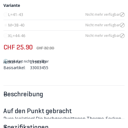
Variante
L=41-43
Nicht mehr verfügbar
M=38-40
Nicht mehr verfügbar
XL=44-46
Nicht mehr verfügbar
CHF 25.90
CHF 32.90
Artikel ist nicht bestellbar
Artikel-Nr:
2136343
Basisartikel:
33003455
Beschreibung
Auf den Punkt gebracht
Pure Isolation! Die hochgeschnittenen Thermo-Socken
mit Wollanteil halten die Füsse im Winter warm.
Spezifikationen