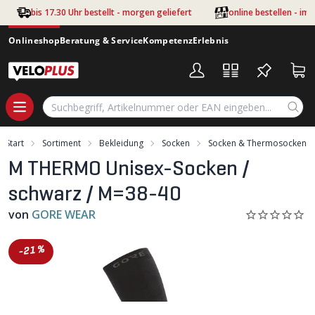
Zum Hauptinhalt springen
bis 17.30 Uhr bestellt - morgen geliefert
online bestellen - im
Onlineshop
Beratung & Service
Kompetenz
Erlebnis
Start
Sortiment
Bekleidung
Socken
Socken & Thermosocken
M THERMO Unisex-Socken /
schwarz / M=38-40
von
GORE WEAR
-21%