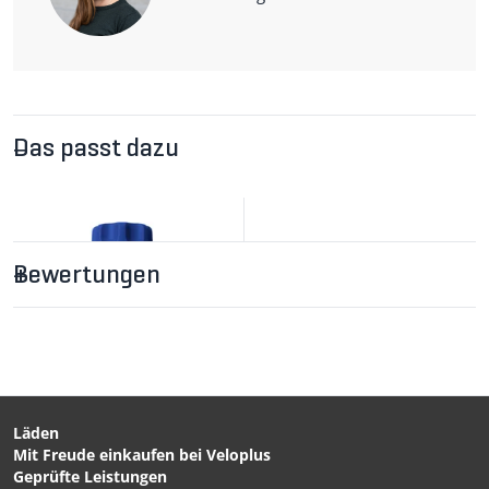
Das passt dazu
Bewertungen
Läden
Mit Freude einkaufen bei Veloplus
CHF 11.90
CHF 79.90
Geprüfte Leistungen