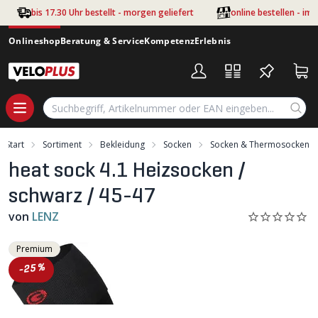
Zum Hauptinhalt springen
bis 17.30 Uhr bestellt - morgen geliefert
online bestellen - im
Onlineshop
Beratung & Service
Kompetenz
Erlebnis
Start
Sortiment
Bekleidung
Socken
Socken & Thermosocken
heat sock 4.1 Heizsocken /
schwarz / 45-47
von
LENZ
Premium
-25%