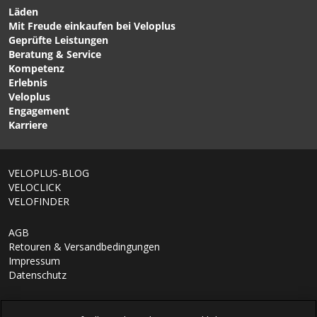
Läden
Mit Freude einkaufen bei Veloplus
CHF 149.00
CHF 24.90
CHF 199.00
Geprüfte Leistungen
LITHIUM PACK 1200 Akku
CYCLING AERO WINTER
Beratung & Service
zu den Heizsocken /
SOCKS Black White von
Kompetenz
schwarz von LENZ
UYN
Erlebnis
Veloplus
Engagement
Karriere
VELOPLUS-BLOG
VELOCLICK
VELOFINDER
AGB
Retouren & Versandbedingungen
Impressum
Datenschutz