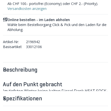
Ab CHF 100.- portofrei (Economy) oder CHF 2.- (Priority).
Versandkosten anzeigen
Online bestellen - im Laden abholen
Wähle beim Bestellvorgang Click & Pick und den Laden für die
Abholung.
Artikel-Nr:
2196942
Basisartikel:
33012106
Beschreibung
Auf den Punkt gebracht
Im tiefsten Winter keine kalten Füsse! Dank HEAT SOCK
Heizsystem mit TOE-CAP-Technologie von LENZ.
Spezifikationen
HEAT SOCK 4.1 Heizsocken im Detail
Die in die HEAT SOCK 4.1 Heizsocke integrierten