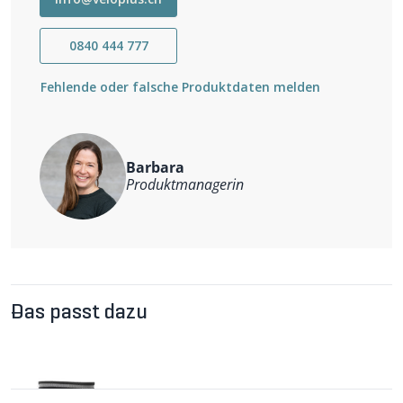
Fußgewölbeunterstützung
Merino-Mesh-Einsätze – atmungsaktiv an den richtigen
0840 444 777
Stellen
Rutschfester, gefalteter Rippstrickbund – für sicheren
Halt
Fehlende oder falsche Produktdaten melden
Nahtlose Zehenbox – verhindert Blasen
Mischung: 51 % Wolle, 47 % Nylon, 2 % Elastan
Barbara
Produktmanagerin
Das passt dazu