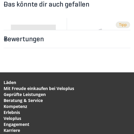
Das könnte dir auch gefallen
Tipp
Bewertungen
CHF 23.90
VELO - reflektierende
Velosocken Schwarz von
VELOPLUS SWISS DESIGN
Läden
Mit Freude einkaufen bei Veloplus
CHF 20.90
CHF 24.90
Geprüfte Leistungen
RS Socks TARGA Black von
SUMMER ELITE PURE
Beratung & Service
ASSOS
Merino-Velosocken White
Kompetenz
von DIRTYSOX
Erlebnis
Veloplus
Engagement
Karriere
1/6