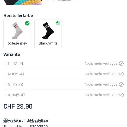
Herstellerfarbe
college grey
Black/White
Variante
L=42-44
Nicht mehr verfügbar
M=39-41
Nicht mehr verfügbar
S=35-38
Nicht mehr verfügbar
XL=45-47
Nicht mehr verfügbar
CHF 29.90
Artikel ist nicht bestellbar
Artikel-Nr:
2229261
Basisartikel:
33007592