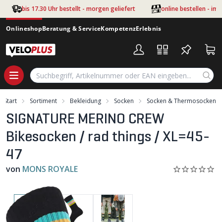
Zum Hauptinhalt springen
bis 17.30 Uhr bestellt - morgen geliefert
online bestellen - im
Onlineshop
Beratung & Service
Kompetenz
Erlebnis
Start
Sortiment
Bekleidung
Socken
Socken & Thermosocken
SIGNATURE MERINO CREW
Bikesocken / rad things / XL=45-
47
von
MONS ROYALE