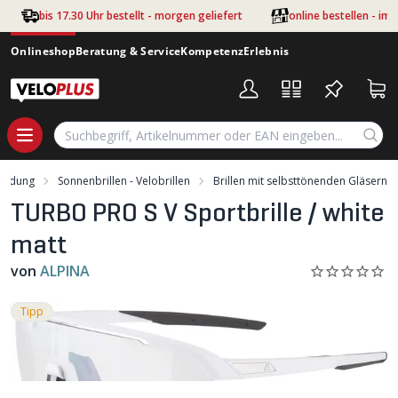
Zum Hauptinhalt springen
bis 17.30 Uhr bestellt - morgen geliefert
online bestellen - im
Onlineshop
Beratung & Service
Kompetenz
Erlebnis
leidung
Sonnenbrillen - Velobrillen
Brillen mit selbsttönenden Gläsern
TURBO PRO S V Sportbrille / white
matt
von
ALPINA
Tipp