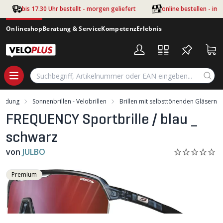
Zum Hauptinhalt springen
bis 17.30 Uhr bestellt - morgen geliefert
online bestellen - im
Onlineshop
Beratung & Service
Kompetenz
Erlebnis
leidung
Sonnenbrillen - Velobrillen
Brillen mit selbsttönenden Gläsern
FREQUENCY Sportbrille / blau _
schwarz
von
JULBO
Premium