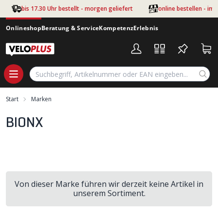
Zum Hauptinhalt springen
bis 17.30 Uhr bestellt - morgen geliefert
online bestellen - im
Onlineshop
Beratung & Service
Kompetenz
Erlebnis
Start
Marken
BIONX
Von dieser Marke führen wir derzeit keine Artikel in
unserem Sortiment.