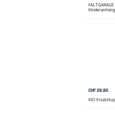
FALTGARAGE v
Kinderanhän
CHF 26.90
KID Ersatzku