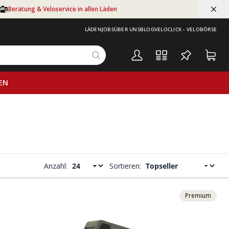
Beratung & Veloservice in allen Läden
LÄDEN
JOBS
ÜBER UNS
BLOG
VELOCLICK - VELOBÖRSE
EN
Anzahl:
Sortieren:
Premium