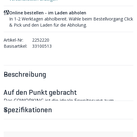
Online bestellen - im Laden abholen
In 1-2 Werktagen abholbereit. Wähle beim Bestellvorgang Click
& Pick und den Laden für die Abholung.
Artikel-Nr:
2252220
Basisartikel:
33100513
Beschreibung
Auf den Punkt gebracht
Das COWORKING ist die ideale Erweiterung zum
ESSENTIAL8 Multitool, das in zwei Versionen erhältlich
Spezifikationen
ist.
COWORKING, Erweiterung zum Daysaver
ESSENTIAL8 Multitool
Das COWORKING5 mit 5 Funktionen ist die natürliche