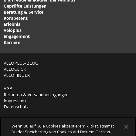
CHF 109.00
CHF 29.90
Geprüfte Leistungen
HASSLE'OFF Multitool, 20+
HEXUS X TOOL, 21
Beratung & Service
Funktionen / schwarz /
Funktionen / schwarz
Kompetenz
20+ Funktionen von
silber / 21 Funktionen von
Erlebnis
MILKIT SWISS
TOPEAK
Veloplus
ENGINEERED
Engagement
Karriere
1/7
VELOPLUS-BLOG
VELOCLICK
VELOFINDER
AGB
Retouren & Versandbedingungen
Impressum
Datenschutz
Wenn Du auf „Alle Cookies akzeptieren“ klickst, stimmst
Du der Speicherung von Cookies auf Deinem Gerät zu,