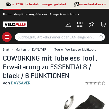
Zum Hauptinhalt springen
bis 17.30 Uhr bestellt - morgen geliefert
online bestellen - im
Onlineshop
Beratung & Service
Kompetenz
Erlebnis
Start
Marken
DAYSAVER
Touren-Werkzeuge, Multitools
COWORKING mit Tubeless Tool ,
Erweiterung zu ESSENTIAL8 /
black / 6 FUNKTIONEN
von
DAYSAVER