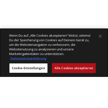
Wenn Du auf „Alle Cookies akzeptieren“ klickst, stimmst
Du der Speicherung von Cookies auf Deinem Gerät zu,
um die Websitenavigation zu verbessern, die
Websitenutzung zu analysieren und unsere
Marketingaktivitäten zu unterstützen.
Datenschutzerklärung
Cookie-Einstellungen
Alle Cookies akzeptieren
Läden
Mit Freude einkaufen bei Veloplus
Geprüfte Leistungen
Beratung & Service
Kompetenz
Erlebnis
Veloplus