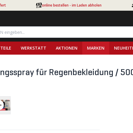
fert
online bestellen - im Laden abholen
TEILE
WERKSTATT
AKTIONEN
MARKEN
NEUHEIT
ngsspray für Regenbekleidung / 5