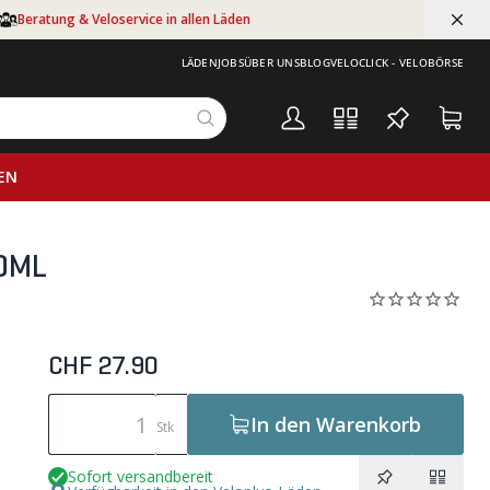
Beratung & Veloservice in allen Läden
LÄDEN
JOBS
ÜBER UNS
BLOG
VELOCLICK - VELOBÖRSE
EN
00ML
CHF 27.90
In den Warenkorb
Stk
Sofort versandbereit