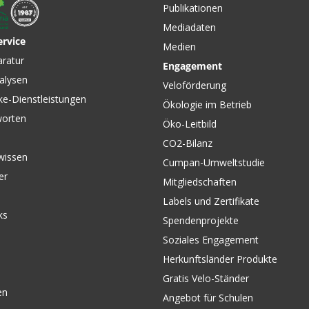
Publikationen
Mediadaten
ervice
Medien
CHF 37.90
CHF 12.
aratur
Engagement
ACTIVE WEAR CLEANSER /
WOOL WA
tches /
alysen
1000ML von ASSOS
Waschmit
TT
Veloförderung
Merinowo
ke-Dienstleistungen
Ökologie im Betrieb
NIKWAX
worten
Öko-Leitbild
CO2-Bilanz
wissen
Cumpan-Umweltstudie
er
Mitgliedschaften
Labels und Zertifikate
ks
Spendenprojekte
Soziales Engagement
Herkunftsländer Produkte
Gratis Velo-Ständer
en
Angebot für Schulen