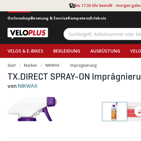
Zum Hauptinhalt springen
bis 17.30 Uhr bestellt - morgen gelie
Onlineshop
Beratung & Service
Kompetenz
Erlebnis
VELOS & E-BIKES
BEKLEIDUNG
AUSRÜSTUNG
VELO
Start
Marken
NIKWAX
Imprägnierung
TX.DIRECT SPRAY-ON Imprägnieru
von
NIKWAX