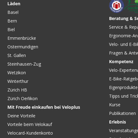
Läden
Basel
Beratung & S
Bern
CHF 22.90
CHF 10.90
Service & Rep
Biel
SOFTSHELL PROOF SPRAY-
GORE-TEX Fabric Pa
Ergonomie-An
ON Imprägnierungsspray /
schwarz von MCNE
Emmenbrücke
violett / 300ML von NIKWAX
Velo- und E-Bi
Ostermundigen
Fragen & Ant
St. Gallen
Kompetenz
Steinhausen-Zug
Velo-Experten
Wetzikon
E-Bike-Ratgeb
Winterthur
Eigenprodukte
Zürich HB
Tipps und Tric
Zürich Oerlikon
Kurse
Mit Freude einkaufen bei Veloplus
Publikationen
Deine Vorteile
Erlebnis
Vorteile beim Velokauf
Veranstaltung
Velocard-Kundenkonto