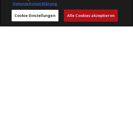
Engagement
Datenschutzerklärung
Karriere
Cookie-Einstellungen
Alle Cookies akzeptieren
VELOPLUS-BLOG
VELOCLICK
VELOFINDER
AGB
Retouren & Versandbedingungen
Impressum
Datenschutz
© 2026 VELOPLUS AG
powered by polynorm