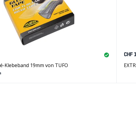
CHF 
lé-Klebeband 19mm von TUFO
EXTR
a