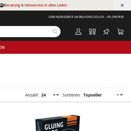
Beratung & Veloservice in allen Läden
LÄDEN
JOBS
ÜBER UNS
BLOG
VELOCLICK - VELOBÖRSE
EN
Anzahl:
Sortieren: