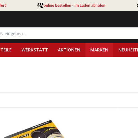
fert
online bestellen - im Laden abholen
TEILE
WERKSTATT
AKTIONEN
MARKEN
NEUHEIT