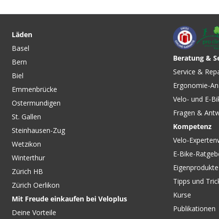
Läden
Basel
Beratung & S
Bern
CHF 109.00
CHF 239.00
CHF 159.00
CHF 279
Service & Rep
Biel
XTR PD-M9120 Klickpedal /
MANIFEST SPHERIC
Ergonomie-An
schwarz von SHIMANO
Bikehelm matte bla
Emmenbrücke
GIRO
Velo- und E-Bi
Ostermundigen
Fragen & Ant
St. Gallen
Kompetenz
Steinhausen-Zug
Velo-Experten
Wetzikon
E-Bike-Ratgeb
Winterthur
Eigenprodukte
Zürich HB
Tipps und Tric
Zürich Oerlikon
Kurse
Mit Freude einkaufen bei Veloplus
Publikationen
Deine Vorteile