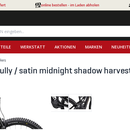
fert
online bestellen - im Laden abholen
TEILE
WERKSTATT
AKTIONEN
MARKEN
NEUHEIT
ikes
y / satin midnight shadow harvest 