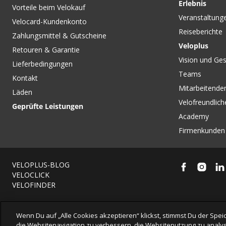
Erlebnis
Vorteile beim Velokauf
Veranstaltung
Velocard-Kundenkonto
Reiseberichte
Zahlungsmittel & Gutscheine
Veloplus
Retouren & Garantie
Vision und Ges
Lieferbedingungen
Teams
Kontakt
Mitarbeitenden
Läden
Velofreundlich
Geprüfte Leistungen
Academy
Firmenkunden
VELOPLUS-BLOG
VELOCLICK
VELOFINDER
Wenn Du auf „Alle Cookies akzeptieren“ klickst, stimmst Du der Sp
die Websitenavigation zu verbessern, die Websitenutzung zu analys