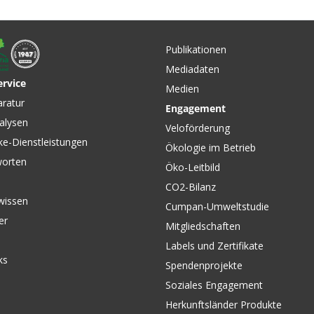
Publikationen
Mediadaten
ervice
Medien
CHF 319
CHF 239.00
.00
CHF 279.00
aratur
Engagement
MANIFES
AL MIPS
MANIFEST SPHERICAL MIPS
alysen
Bikehelm
ck von
Bikehelm matte white/black
Veloförderung
GIRO
von GIRO
ke-Dienstleistungen
Ökologie im Betrieb
worten
Öko-Leitbild
CO2-Bilanz
wissen
Cumpan-Umweltstudie
er
Mitgliedschaften
Labels und Zertifikate
ks
Spendenprojekte
Soziales Engagement
Herkunftsländer Produkte