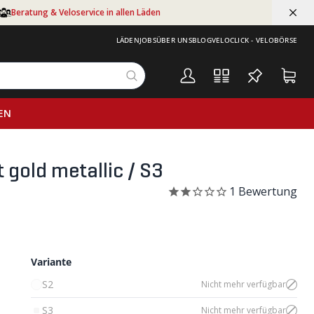
Beratung & Veloservice in allen Läden
LÄDEN
JOBS
ÜBER UNS
BLOG
VELOCLICK - VELOBÖRSE
EN
gold metallic / S3
1
Bewertung
Variante
S2
Nicht mehr verfügbar
S3
Nicht mehr verfügbar