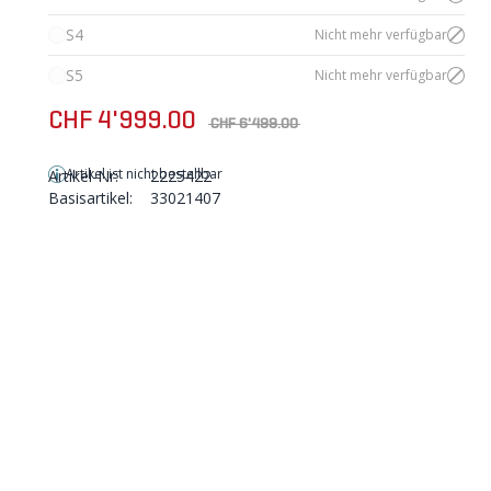
S4
Nicht mehr verfügbar
S5
Nicht mehr verfügbar
CHF 4'999.00
CHF 6'499.00
Artikel ist nicht bestellbar
Artikel-Nr:
2225422
Basisartikel:
33021407