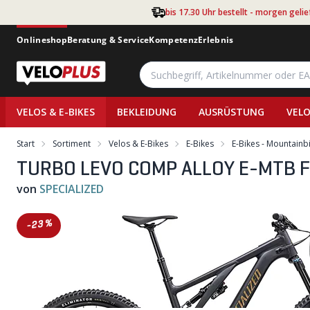
Zum Hauptinhalt springen
bis 17.30 Uhr bestellt - morgen gelie
Onlineshop
Beratung & Service
Kompetenz
Erlebnis
VELOS & E-BIKES
BEKLEIDUNG
AUSRÜSTUNG
VELO
Start
Sortiment
Velos & E-Bikes
E-Bikes
E-Bikes - Mountainb
TURBO LEVO COMP ALLOY E-MTB Full
von
SPECIALIZED
-23%