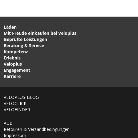
Läden
Mit Freude einkaufen bei Veloplus
CHF 69.90
CHF 79.90
Geprüfte Leistungen
E-Pact Youth, Ellbogen
K-Pact Youth, Knie
Beratung & Service
Schwarz von ION
Schwarz von ION
Kompetenz
Erlebnis
Veloplus
Engagement
Karriere
VELOPLUS-BLOG
VELOCLICK
VELOFINDER
AGB
Retouren & Versandbedingungen
Impressum