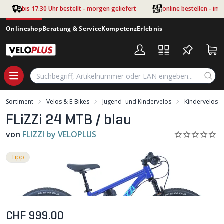
Zum Hauptinhalt springen
bis 17.30 Uhr bestellt - morgen geliefert
online bestellen - im
Onlineshop
Beratung & Service
Kompetenz
Erlebnis
Sortiment
Velos & E-Bikes
Jugend- und Kindervelos
Kindervelos
FLiZZi 24 MTB / blau
von
FLIZZI by VELOPLUS
Tipp
CHF 999.00