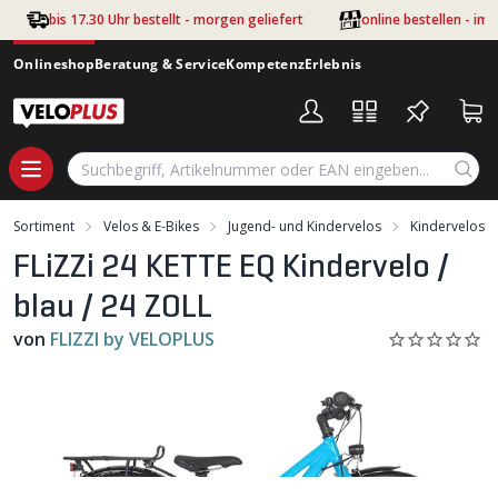
Zum Hauptinhalt springen
bis 17.30 Uhr bestellt - morgen geliefert
online bestellen - im
Onlineshop
Beratung & Service
Kompetenz
Erlebnis
Sortiment
Velos & E-Bikes
Jugend- und Kindervelos
Kindervelos
FLiZZi 24 KETTE EQ Kindervelo /
blau / 24 ZOLL
von
FLIZZI by VELOPLUS