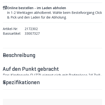
Online bestellen - im Laden abholen
In 1-2 Werktagen abholbereit. Wähle beim Bestellvorgang Click
& Pick und den Laden für die Abholung.
Artikel-Nr:
2172302
Basisartikel:
33007327
Beschreibung
Auf den Punkt gebracht
Das Kindervelo FLIZZI eignet sich mit Radgrösse 24 Zoll
für Kinder im Alter ab 6-10 Jahre oder für Körpergrösse
Spezifikationen
115-140 cm.
Dieses Velo gibt es in den Farben Grün und Blau. Das
Modell ist voll ausgestattet mit Schutzblechen, damit das
Kind auf dem Schulweg oder auf der Velotour vor
Spritzwasser geschützt ist, einem Gepäckträger, um das