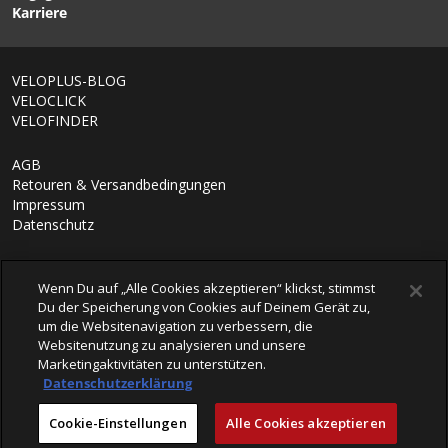
hergestellt und sind frei von PVC-Weichmachern, PAK,
Karriere
Latex und Naturkautschuk und können so bedenkenlos
verwendet werden.
VELOPLUS-BLOG
VELOCLICK
VELOFINDER
AGB
Retouren & Versandbedingungen
Impressum
Datenschutz
Wenn Du auf „Alle Cookies akzeptieren“ klickst, stimmst
Du der Speicherung von Cookies auf Deinem Gerät zu,
um die Websitenavigation zu verbessern, die
Websitenutzung zu analysieren und unsere
Marketingaktivitäten zu unterstützen.
Datenschutzerklärung
© 2026 VELOPLUS AG
Cookie-Einstellungen
Alle Cookies akzeptieren
powered by polynorm