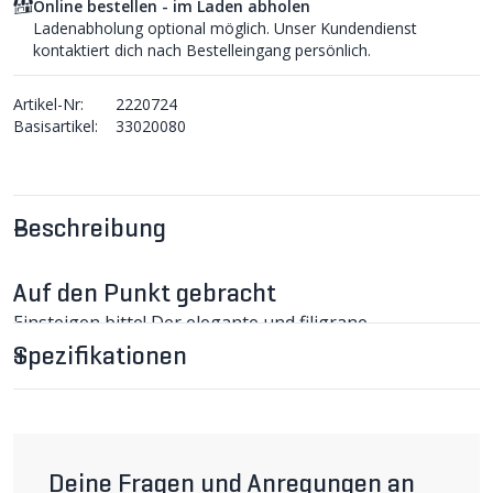
Online bestellen - im Laden abholen
Ladenabholung optional möglich. Unser Kundendienst
kontaktiert dich nach Bestelleingang persönlich.
Artikel-Nr:
2220724
Basisartikel:
33020080
Beschreibung
Auf den Punkt gebracht
Einsteigen bitte! Der elegante und filigrane
Trapezrahmen des Patrun T ist die ideale Wahl für alle,
Spezifikationen
die lieber ins Velo ein- statt aufsteigen. Kompromisse
gehst du trotzdem keine ein. Dank identischer
Geometrie und Ausstattung kann unser Patrun T alles
genau so gut wie sein Zwilling mit dem Diamantrahmen.
CUMPAN PATRUN T City- und Alltagsvelo
Deine Fragen und Anregungen an