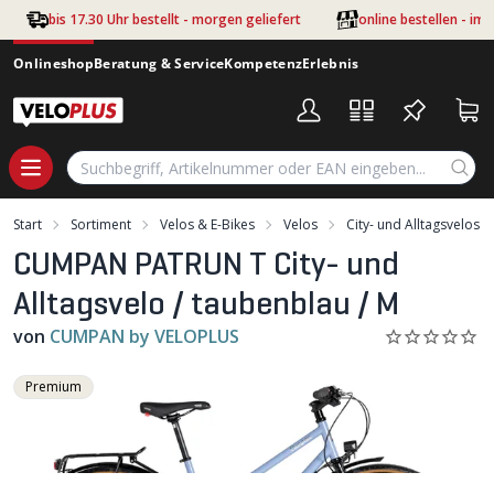
Zum Hauptinhalt springen
bis 17.30 Uhr bestellt - morgen geliefert
online bestellen - im
Onlineshop
Beratung & Service
Kompetenz
Erlebnis
Start
Sortiment
Velos & E-Bikes
Velos
City- und Alltagsvelos
CUMPAN PATRUN T City- und
Alltagsvelo / taubenblau / M
von
CUMPAN by VELOPLUS
Premium