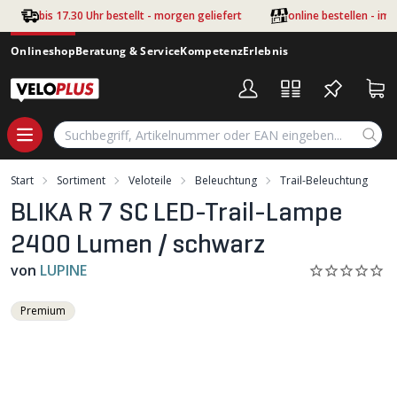
Zum Hauptinhalt springen
bis 17.30 Uhr bestellt - morgen geliefert
online bestellen - im
Onlineshop
Beratung & Service
Kompetenz
Erlebnis
Start
Sortiment
Veloteile
Beleuchtung
Trail-Beleuchtung
BLIKA R 7 SC LED-Trail-Lampe
2400 Lumen / schwarz
von
LUPINE
Premium