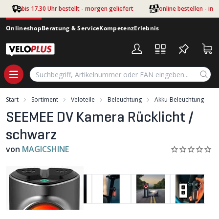
Zum Hauptinhalt springen
bis 17.30 Uhr bestellt - morgen geliefert
online bestellen - im
Onlineshop
Beratung & Service
Kompetenz
Erlebnis
Start
Sortiment
Veloteile
Beleuchtung
Akku-Beleuchtung
SEEMEE DV Kamera Rücklicht /
schwarz
von
MAGICSHINE