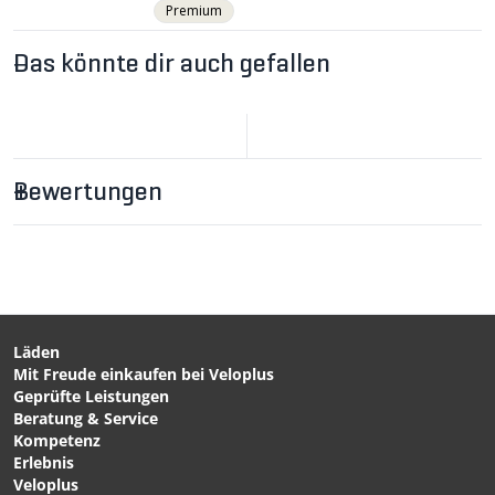
Premium
Das könnte dir auch gefallen
Bewertungen
CHF 529.00
BLIKA R 7 SC LED-Trail-
Lampe 2400 Lumen /
schwarz von LUPINE
Läden
Mit Freude einkaufen bei Veloplus
CHF 19.90
CHF 59.90
Geprüfte Leistungen
LUPINE
BATTERY PACK für
Beratung & Service
Verlängerungskabel
APOLLO 2000 / schwarz /
Kompetenz
Schwarz von LUPINE
USB-C von VELOPLUS
Erlebnis
SWISS DESIGN
Veloplus