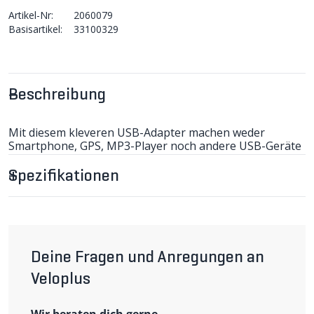
Artikel-Nr:
2060079
Basisartikel:
33100329
Beschreibung
Mit diesem kleveren USB-Adapter machen weder
Smartphone, GPS, MP3-Player noch andere USB-Geräte
schlapp, wenn eine Lupine-Lampe mit externem Akku
dabei ist. Nur den USB ONE am Akku anschliessen und
Spezifikationen
schon steht eine USB-Stromquelle zum Betreiben oder
Laden der kleinen elektronischen Helfer bereit. Output:
max. 1.5A bei 5 Volt. Leichte 11g.
Deine Fragen und Anregungen an
Veloplus
Wir beraten dich gerne