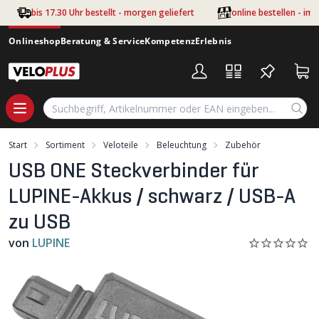
Zum Hauptinhalt springen
bis 17.30 Uhr bestellt - morgen geliefert
online bestellen - im
Onlineshop
Beratung & Service
Kompetenz
Erlebnis
Start
Sortiment
Veloteile
Beleuchtung
Zubehör
USB ONE Steckverbinder für
LUPINE-Akkus / schwarz / USB-A
zu USB
von
LUPINE