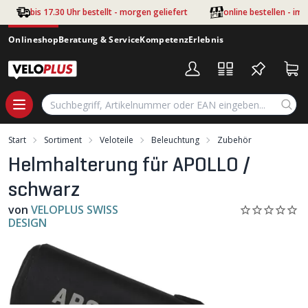
Zum Hauptinhalt springen
bis 17.30 Uhr bestellt - morgen geliefert
online bestellen - im
Onlineshop
Beratung & Service
Kompetenz
Erlebnis
Start
Sortiment
Veloteile
Beleuchtung
Zubehör
Helmhalterung für APOLLO /
schwarz
von
VELOPLUS SWISS
DESIGN