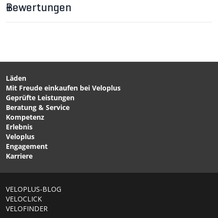
Bewertungen
Läden
Mit Freude einkaufen bei Veloplus
CHF 79.90
CHF 59.90
CHF 99.90
Geprüfte Leistungen
APOLLO 1200
APOLLO 500 Scheinwerfer
Beratung & Service
Scheinwerfer / schwarz /
/ schwarz / 500 Lumen von
Kompetenz
1200 Lumen, USB-C von
VELOPLUS
Erlebnis
VELOPLUS SWISS DESIGN
Veloplus
Engagement
Karriere
VELOPLUS-BLOG
VELOCLICK
VELOFINDER