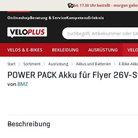
Zum Hauptinhalt springen
bis 17.30 Uhr bestellt - morgen gelie
Onlineshop
Beratung & Service
Kompetenz
Erlebnis
VELOS & E-BIKES
BEKLEIDUNG
AUSRÜSTUNG
VELO
Start
Sortiment
Ausrüstung
Akkus und Batterien
E-Bike-Akk
POWER PACK Akku für Flyer 26V-
von
BMZ
Beschreibung