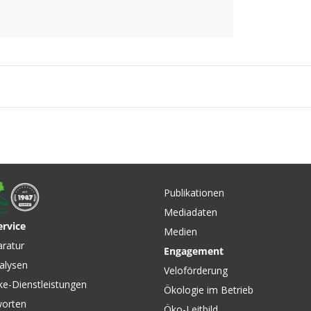
Publikationen
Mediadaten
ervice
Medien
aratur
Engagement
alysen
Veloförderung
ke-Dienstleistungen
Ökologie im Betrieb
worten
Öko-Leitbild