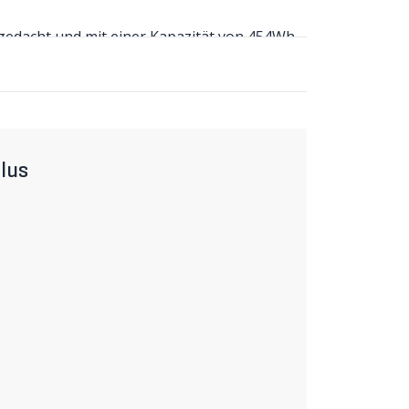
 gedacht und mit einer Kapazität von 454Wh
en FLYER Original-Akkus.
BMZ ist speziell für alle FLYER E-Bikes bis
26V/18Ah) bietet dieser Akku eine deutlich
 Akkus. Dank des original Flyer Ladegeräts
lus
len FLYER Akkus
s per Kurier versendet
rt