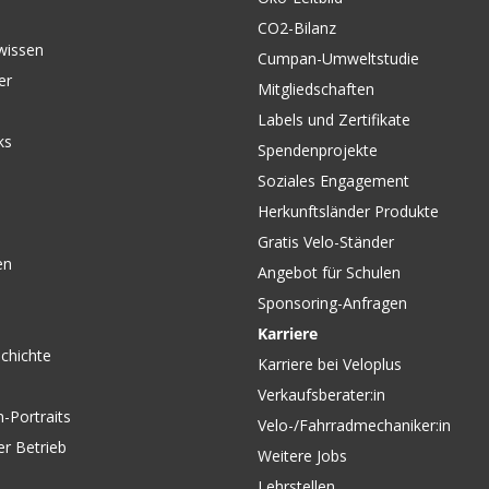
CO2-Bilanz
wissen
Cumpan-Umweltstudie
er
Mitgliedschaften
Labels und Zertifikate
ks
Spendenprojekte
Soziales Engagement
Herkunftsländer Produkte
Gratis Velo-Ständer
en
Angebot für Schulen
Sponsoring-Anfragen
Karriere
chichte
Karriere bei Veloplus
Verkaufsberater:in
-Portraits
Velo-/Fahrradmechaniker:in
er Betrieb
Weitere Jobs
Lehrstellen