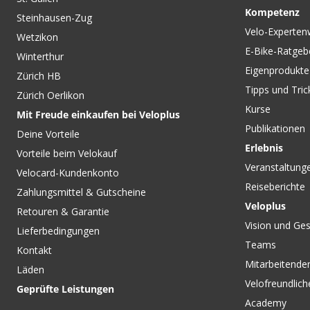
Kompetenz
Steinhausen-Zug
Velo-Experten
Wetzikon
E-Bike-Ratgeb
Winterthur
Eigenprodukte
Zürich HB
Tipps und Tric
Zürich Oerlikon
Kurse
Mit Freude einkaufen bei Veloplus
Publikationen
Deine Vorteile
Erlebnis
Vorteile beim Velokauf
Veranstaltung
Velocard-Kundenkonto
Reiseberichte
Zahlungsmittel & Gutscheine
Veloplus
Retouren & Garantie
Vision und Ges
Lieferbedingungen
Teams
Kontakt
Mitarbeitenden
Läden
Velofreundlich
Geprüfte Leistungen
Academy