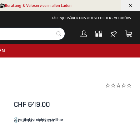
Beratung & Veloservice in allen Läden
LÄDEN
JOBS
ÜBER UNS
BLOG
VELOCLICK - VELOBÖRSE
EN
CHF 649.00
Artikel ist nicht bestellbar
Artikel-Nr:
2154541