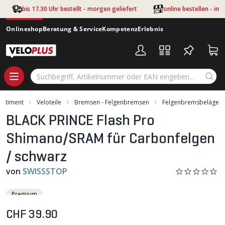
Zum Hauptinhalt springen
bis 17.30 Uhr bestellt - morgen geliefert
online bestellen - im
Onlineshop
Beratung & Service
Kompetenz
Erlebnis
ortiment
Veloteile
Bremsen - Felgenbremsen
Felgenbremsbeläge
BLACK PRINCE Flash Pro
Shimano/SRAM für Carbonfelgen
/ schwarz
von
SWISSSTOP
Premium
CHF 39.90