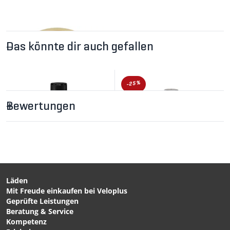
Das könnte dir auch gefallen
-25%
Bewertungen
CHF 2.90
DÄMPFERBUCHSE
Kunststoff von FOX
Läden
Mit Freude einkaufen bei Veloplus
CHF 27.90
CHF 29.90
CHF 39.90
Geprüfte Leistungen
PLUSH Suspension Oil f.
RED RUM (0w-30)
Beratung & Service
Rock Shox - von MAXIMA
Tauchrohrschmieröl,
Kompetenz
500ml für Rock Shox