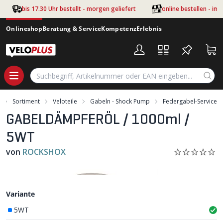
Zum Hauptinhalt springen
bis 17.30 Uhr bestellt - morgen geliefert
online bestellen - im
Onlineshop
Beratung & Service
Kompetenz
Erlebnis
Sortiment
Veloteile
Gabeln - Shock Pump
Federgabel-Service
GABELDÄMPFERÖL / 1000ml /
5WT
von
ROCKSHOX
Variante
5WT