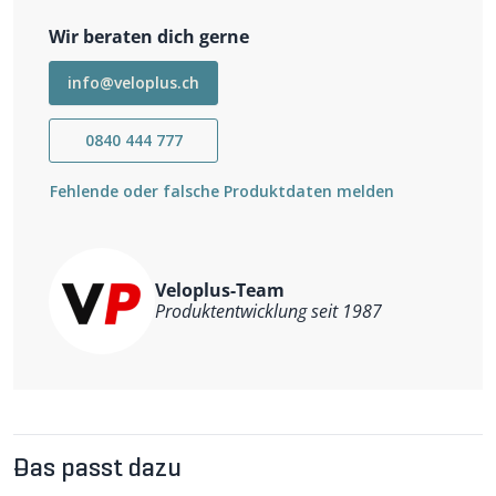
3 WT für Charger/Charger 2 Dämpfer für Boxxer, Lyrik,
Pike, Revelation, RS-1, SID, Yari
Wir beraten dich gerne
5 WT für Motion Control/Turnkey Dämpfer für 30
Gold/Silver, Bluto, Judy Gold/Silver, Paragon Gold/Silver,
info@veloplus.ch
Reba, Recon, Revelation, Sektor, Yari
0840 444 777
Fehlende oder falsche Produktdaten melden
Veloplus-Team
Produktentwicklung seit 1987
Das passt dazu