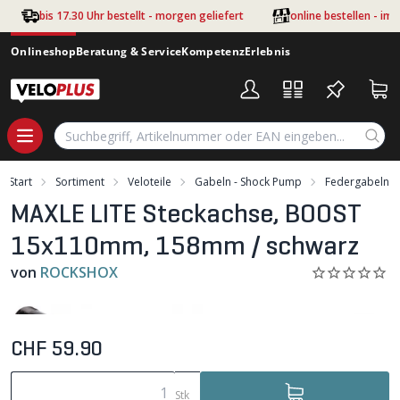
Zum Hauptinhalt springen
bis 17.30 Uhr bestellt - morgen geliefert
online bestellen - im
Onlineshop
Beratung & Service
Kompetenz
Erlebnis
Start
Sortiment
Veloteile
Gabeln - Shock Pump
Federgabeln
MAXLE LITE Steckachse, BOOST
15x110mm, 158mm / schwarz
von
ROCKSHOX
CHF 59.90
Stk