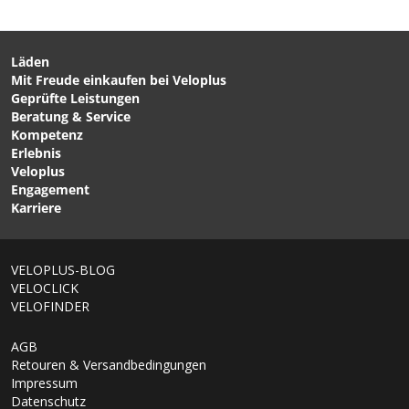
Läden
Mit Freude einkaufen bei Veloplus
CHF 59.90
CHF 44.90
Geprüfte Leistungen
MAXLE LITE Steckachse,
AXLE MAXLE STEALTH,
Beratung & Service
15x100mm, 148mm /
Boost 15x110mm,
Kompetenz
schwarz von ROCKSHOX
Gesamtlänge 158mm /
Erlebnis
schwarz / 15 x 110mm von
Veloplus
ROCKSHOX
Engagement
Karriere
1/6
VELOPLUS-BLOG
VELOCLICK
VELOFINDER
AGB
Retouren & Versandbedingungen
Impressum
Datenschutz