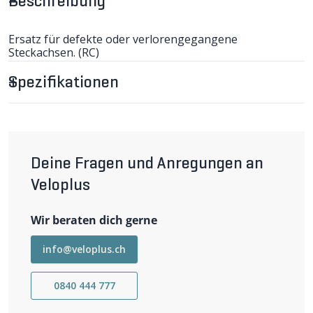
Beschreibung
Ersatz für defekte oder verlorengegangene
Steckachsen. (RC)
- Nabeneinbaumass Boost 15x110mm
- Gesamtlänge 158mm
Spezifikationen
- Farbe schwarz
- Gewicht 76g
kompatibel mit folgenden Boost-Gabeln:
- Recon Silver/Gold
- Sektor Silver/Gold
- Reba
Deine Fragen und Anregungen an
- SID B
- Revelation
Veloplus
- XC 32
Wir beraten dich gerne
info@veloplus.ch
0840 444 777