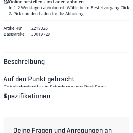
Online bestellen - im Laden abholen
In 1-2 Werktagen abholbereit. Wähle beim Bestellvorgang Click
& Pick und den Laden für die Abholung.
Artikel-Nr:
2219326
Basisartikel:
33019729
Beschreibung
Auf den Punkt gebracht
Gabelschmieröl zum Schmieren von RockShox
Tauchrohren nach einem kleinen oder grossen
Spezifikationen
Gabelservicel.
DYNAMIC SUSPENSIONLUBE LIGHT im
Detail
Relativ dünnflüssiges Gabelschmieröl (7.5 WT) für die
Tauchrohreinheit (Lower Leg), wie es ab Modelljahr
Deine Fragen und Anregungen an