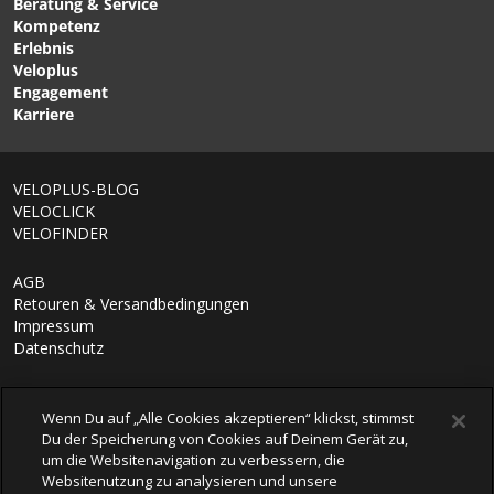
Beratung & Service
für PIKE, LYRIK, YARI,
5/10/15 WT, 1000ml - von
Kompetenz
BOXXER / schwarz von
ROCKSHOX
Erlebnis
ROCKSHOX
Veloplus
Engagement
Karriere
1/6
VELOPLUS-BLOG
VELOCLICK
VELOFINDER
AGB
Retouren & Versandbedingungen
Impressum
Datenschutz
Wenn Du auf „Alle Cookies akzeptieren“ klickst, stimmst
Du der Speicherung von Cookies auf Deinem Gerät zu,
um die Websitenavigation zu verbessern, die
Websitenutzung zu analysieren und unsere