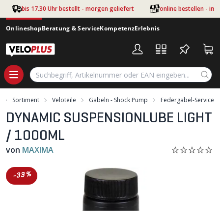
Zum Hauptinhalt springen
bis 17.30 Uhr bestellt - morgen geliefert
online bestellen - im
Onlineshop
Beratung & Service
Kompetenz
Erlebnis
Sortiment
Veloteile
Gabeln - Shock Pump
Federgabel-Service
DYNAMIC SUSPENSIONLUBE LIGHT
/ 1000ML
von
MAXIMA
-33%