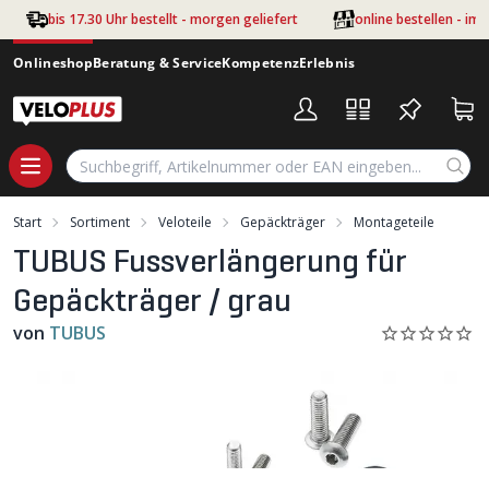
Zum Hauptinhalt springen
bis 17.30 Uhr bestellt - morgen geliefert
online bestellen - im
Onlineshop
Beratung & Service
Kompetenz
Erlebnis
Start
Sortiment
Veloteile
Gepäckträger
Montageteile
TUBUS Fussverlängerung für
Gepäckträger / grau
von
TUBUS