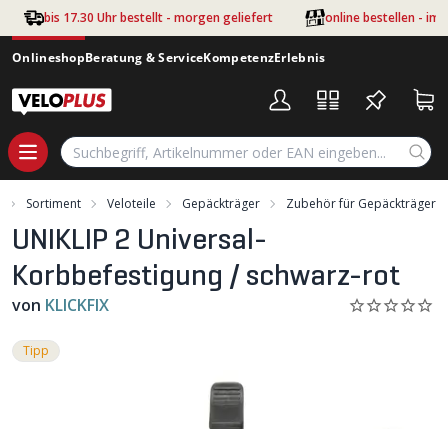
Zum Hauptinhalt springen
bis 17.30 Uhr bestellt - morgen geliefert
online bestellen - im
Onlineshop
Beratung & Service
Kompetenz
Erlebnis
Sortiment
Veloteile
Gepäckträger
Zubehör für Gepäckträger
UNIKLIP 2 Universal-
Korbbefestigung / schwarz-rot
von
KLICKFIX
Tipp