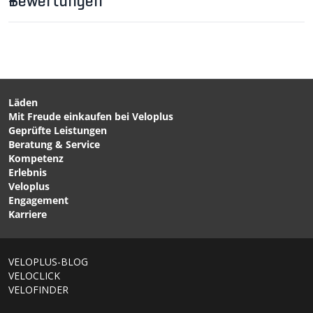
Bewertungen
Läden
Mit Freude einkaufen bei Veloplus
CHF 89.90
CHF 14.90
Geprüfte Leistungen
ARTEMIS PERFORMANCE
CLOUD BASE 4
Beratung & Service
Sattel / schwarz von
Komfortgriffe / schwarz
Kompetenz
VELOPLUS SWISS DESIGN
von M-WAVE
Erlebnis
Veloplus
Engagement
Karriere
1/6
VELOPLUS-BLOG
VELOCLICK
VELOFINDER