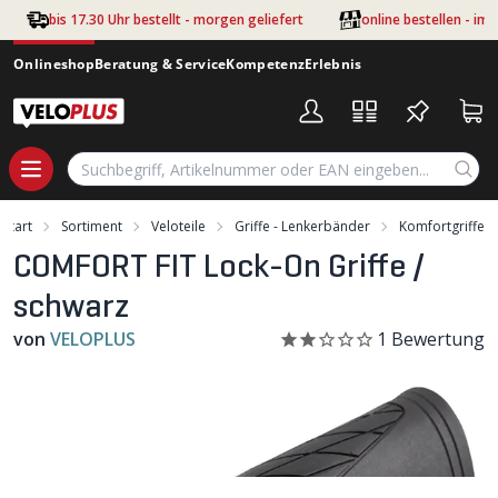
Zum Hauptinhalt springen
bis 17.30 Uhr bestellt - morgen geliefert
online bestellen - im
Onlineshop
Beratung & Service
Kompetenz
Erlebnis
Start
Sortiment
Veloteile
Griffe - Lenkerbänder
Komfortgriffe
COMFORT FIT Lock-On Griffe /
schwarz
von
VELOPLUS
1
Bewertung