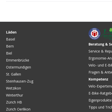
CHF 39.90
CHF 64.90
REVGRIPS Pro Griff Rebuild
HIGH RAY Vorbau 3
Kit / schwarz / 32.5mm von
schwarz / 55mm 45
Läden
REVGRIPS
ERGOTEC
Basel
Beratung & S
Bern
CHF 44.90
CHF 44.90
Service & Rep
Biel
VANQUISH V2
VANQUISH V2 metal
Ergonomie-An
black/graphite von ODI
purple von ODI
Emmenbrücke
Velo- und E-Bi
Ostermundigen
Fragen & Ant
St. Gallen
Kompetenz
Steinhausen-Zug
Velo-Experten
Wetzikon
E-Bike-Ratgeb
Winterthur
Eigenprodukte
Zürich HB
Tipps und Tric
Zürich Oerlikon