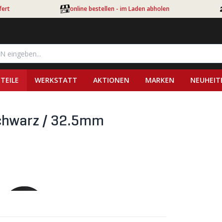
fert
online bestellen - im Laden abholen
TEILE
WERKSTATT
AKTIONEN
MARKEN
NEUHEIT
schwarz / 32.5mm