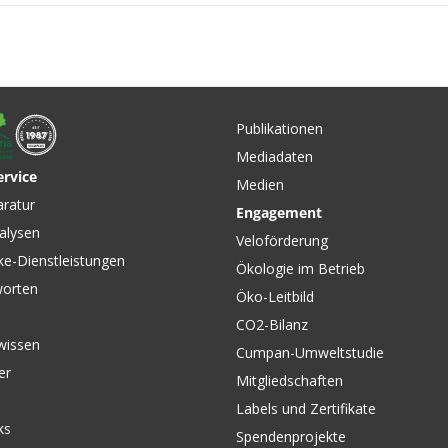
CHF 159
CHF 44.90
NEXT R 
5 /
FLOW 35 Vorbau Schwarz
Lenker B
° von
von UNO
Publikationen
Mediadaten
ervice
Medien
aratur
Engagement
lic
alysen
Veloförderung
ke-Dienstleistungen
Ökologie im Betrieb
worten
Öko-Leitbild
CO2-Bilanz
wissen
Cumpan-Umweltstudie
er
Mitgliedschaften
Labels und Zertifikate
ks
Spendenprojekte