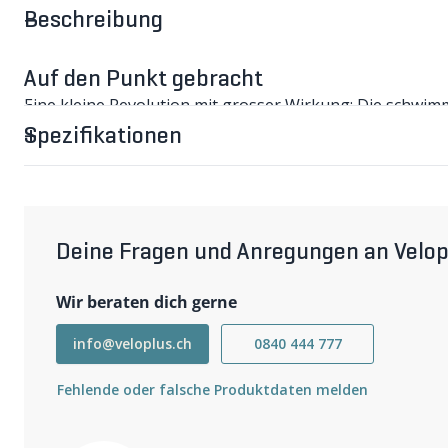
Beschreibung
Auf den Punkt gebracht
Eine kleine Revolution mit grosser Wirkung: Die schwi
Armpump sehr effektiv. Für langen Trailspass ohne Sch
Spezifikationen
REVGRIPS Pro Series MTB Griff im Detail
Der patentierte REVGRIP wurde so aufgebaut, dass die 
Gummiringe gelagert sind. So kann dieser in alle Richt
effektiv Vibrationen an den Händen reduzieren. Der posi
Trail Passagen zum Tragen. Der Armpump wird deutlich 
auch nach einem langen Tag auf den Trails noch fest im G
Deine Fragen und Anregungen an Velop
Die Härte der Dämpfung kann über das inbegriffene Tuni
mit der weichsten Einstellung kein schwammiges Gefühl.
Wir beraten dich gerne
da es leichter fällt mit dem Griff verbunden zu bleiben.
Wichtigste Eigenschaften
info@veloplus.ch
0840 444 777
Vibrationsdämpfend
Griffige und weiche Gummimischung
Fehlende oder falsche Produktdaten melden
Breite: 130mm
Durchmesser: 32.5 mm (Medium)
Gewicht: 134g inkl. Barends