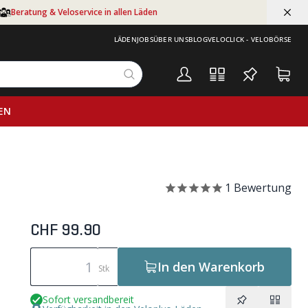
Beratung & Veloservice in allen Läden
LÄDEN
JOBS
ÜBER UNS
BLOG
VELOCLICK - VELOBÖRSE
EN
1
Bewertung
CHF 99.90
In den Warenkorb
Stk
Sofort versandbereit