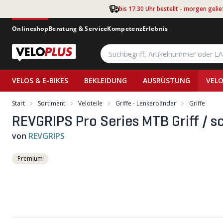
Zum Hauptinhalt springen
bis 17.30 Uhr bestellt - morgen gelie
Onlineshop
Beratung & Service
Kompetenz
Erlebnis
VELOS & E-BIKES
BEKLEIDUNG
AUSRÜSTUNG
VELO
Start
Sortiment
Veloteile
Griffe - Lenkerbänder
Griffe
REVGRIPS Pro Series MTB Griff / 
von
REVGRIPS
Premium