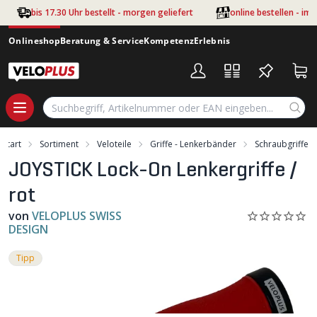
Zum Hauptinhalt springen
bis 17.30 Uhr bestellt - morgen geliefert
online bestellen - im
Onlineshop
Beratung & Service
Kompetenz
Erlebnis
Start
Sortiment
Veloteile
Griffe - Lenkerbänder
Schraubgriffe
JOYSTICK Lock-On Lenkergriffe /
rot
von
VELOPLUS SWISS
DESIGN
Tipp