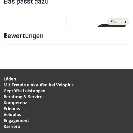
Das passt dazu
Premium
Bewertungen
Läden
Mit Freude einkaufen bei Veloplus
CHF 79.90
CHF 74.90
Geprüfte Leistungen
FLOWRISE SIX10
AIGLE FORTY15
Beratung & Service
LEONARDO Lenker /
LEONARDO Lenker
Kompetenz
schwarz / 31.8mm von
Schwarz von VELOPLUS
Erlebnis
VELOPLUS SWISS DESIGN
SWISS DESIGN
Veloplus
Engagement
Karriere