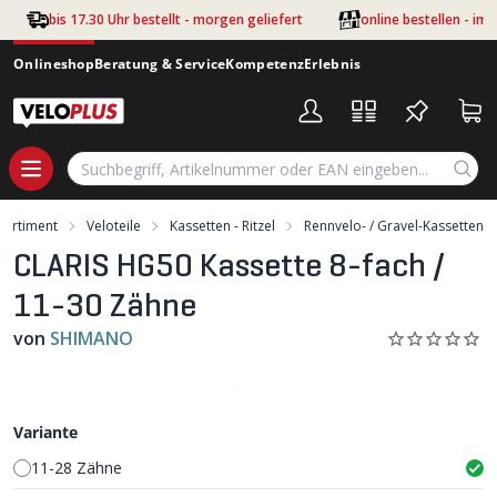
Zum Hauptinhalt springen
bis 17.30 Uhr bestellt - morgen geliefert
online bestellen - im
Onlineshop
Beratung & Service
Kompetenz
Erlebnis
Sortiment
Veloteile
Kassetten - Ritzel
Rennvelo- / Gravel-Kassetten
CLARIS HG50 Kassette 8-fach /
11-30 Zähne
von
SHIMANO
Variante
11-28 Zähne