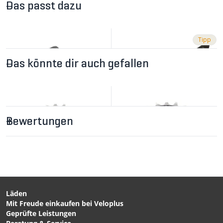
Das passt dazu
Tipp
Das könnte dir auch gefallen
Bewertungen
CHF 4.90
CHF 16.90
POWERLINK
INNENRINGLÖSER
Verschlussglied / silber /
Shimano/SRAM m. Griff
8fach von SRAM
von VELOPLUS
Läden
Mit Freude einkaufen bei Veloplus
CHF 19.90
CHF 18.90
Geprüfte Leistungen
ACERA HG41 Kassette
ACERA HG41 Kassette 7-