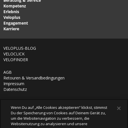
Beratung & Service
8fach Silber von
fach, 11-28 Zähne von
Kompetenz
SHIMANO
SHIMANO
Erlebnis
Veloplus
Engagement
Karriere
VELOPLUS-BLOG
VELOCLICK
VELOFINDER
AGB
Retouren & Versandbedingungen
Impressum
Datenschutz
Wenn Du auf „Alle Cookies akzeptieren“ klickst, stimmst
Du der Speicherung von Cookies auf Deinem Gerät zu,
um die Websitenavigation zu verbessern, die
Websitenutzung zu analysieren und unsere