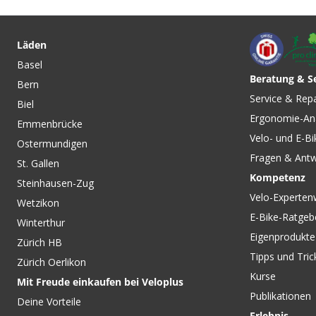
CHF 27.90
CHF 14.90
MLP-1.2
PETRUS KETTENW
Kettenverschlussglied-
Weiss von VELOPL
Läden
Zange zum
DESIGN
Basel
Öffnen/Schliessen von PARK
Beratung & S
TOOL
Bern
CHF 109.00
CHF 79.90
Service & Rep
Biel
RIVAL AXS XG-1250 Kassette
SLX M7000 Kassette
Ergonomie-An
D1 12fach silver von SRAM
Silber von SHIMAN
Emmenbrücke
Velo- und E-Bi
Ostermundigen
Fragen & Ant
St. Gallen
Kompetenz
Steinhausen-Zug
Velo-Experten
Wetzikon
E-Bike-Ratgeb
Winterthur
Eigenprodukte
Zürich HB
Tipps und Tric
Zürich Oerlikon
Kurse
Mit Freude einkaufen bei Veloplus
Publikationen
Deine Vorteile
Erlebnis