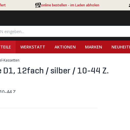
fert
online bestellen - im Laden abholen
TEILE
WERKSTATT
AKTIONEN
MARKEN
NEUHEIT
el-Kassetten
D1, 12fach / silber / 10-44 Z.