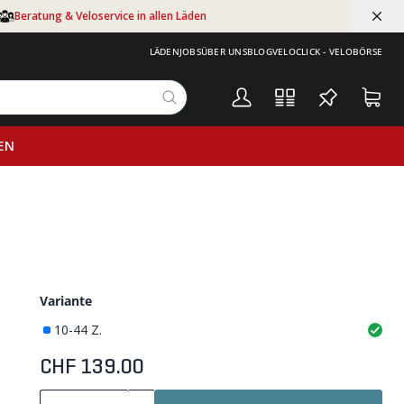
Beratung & Veloservice in allen Läden
LÄDEN
JOBS
ÜBER UNS
BLOG
VELOCLICK - VELOBÖRSE
EN
Variante
10-44 Z.
CHF 139.00