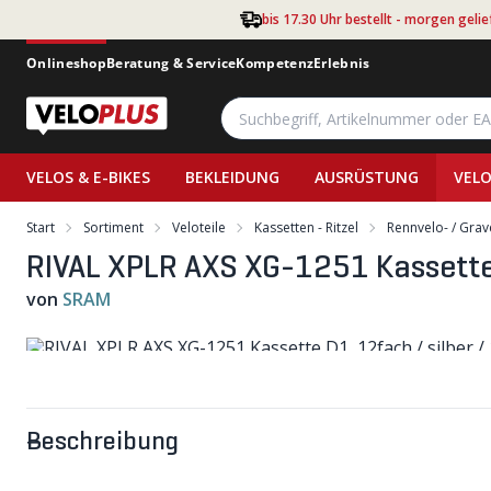
Zum Hauptinhalt springen
bis 17.30 Uhr bestellt - morgen gelie
Onlineshop
Beratung & Service
Kompetenz
Erlebnis
VELOS & E-BIKES
BEKLEIDUNG
AUSRÜSTUNG
VELO
Start
Sortiment
Veloteile
Kassetten - Ritzel
Rennvelo- / Grav
RIVAL XPLR AXS XG-1251 Kassette 
von
SRAM
Beschreibung