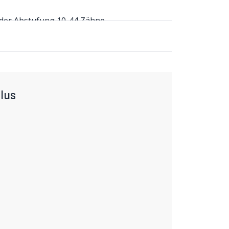
 der Abstufung 10-44 Zähne.
ach / 10-44 Z. im Detail
reite mit der sich auch steile Anstiege
ter Speed erreicht werden kann. Die grossen
rittfrequenz pedaliert werden kann. Die
lle Ritzel sind aus verschleissfestem Stahl
erken und SRAM Flattop 12-/13fach Ketten
lus
rper ausgestattet sein. (TW)