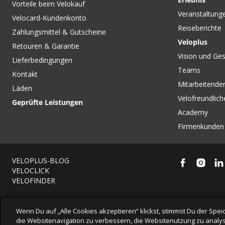
Vorteile beim Velokauf
Veranstaltung
Velocard-Kundenkonto
Reiseberichte
Zahlungsmittel & Gutscheine
Veloplus
Retouren & Garantie
Vision und Ges
Lieferbedingungen
Teams
Kontakt
Mitarbeitenden
Läden
Velofreundlich
Geprüfte Leistungen
Academy
Firmenkunden
VELOPLUS-BLOG
VELOCLICK
VELOFINDER
Wenn Du auf „Alle Cookies akzeptieren“ klickst, stimmst Du der Sp
die Websitenavigation zu verbessern, die Websitenutzung zu analys
© 2026 VELOPLUS AG