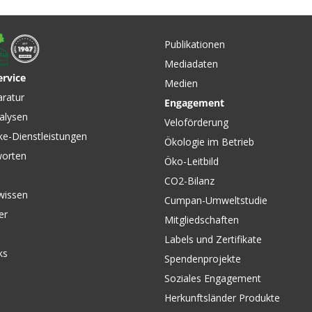
CHF 43.90
CHF 49.
ACHS
SECRET CHAIN BLEND
FORCE E1
US SWISS
Heisswachs / grau / 500g
Kette 12-
Publikationen
von SILCA
SRAM
Mediadaten
ervice
Medien
CHF 69.
CHF 94.50
aratur
Engagement
SHIMANO
 11fach
XT M8000 Kassette 11fach
alysen
Silber 
O
Silber von SHIMANO
Veloförderung
ke-Dienstleistungen
Ökologie im Betrieb
worten
Öko-Leitbild
CO2-Bilanz
wissen
Cumpan-Umweltstudie
er
Mitgliedschaften
Labels und Zertifikate
ks
Spendenprojekte
Soziales Engagement
Herkunftsländer Produkte