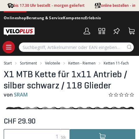
Zum Hauptinhalt springen
bis 17.30 Uhr bestellt - morgen geliefert
online bestellen - im
Onlineshop
Beratung & Service
Kompetenz
Erlebnis
Start
Sortiment
Veloteile
Ketten - Riemen
Ketten 11-fach
X1 MTB Kette für 1x11 Antrieb /
silber schwarz / 118 Glieder
von
SRAM
CHF 29.90
Stk