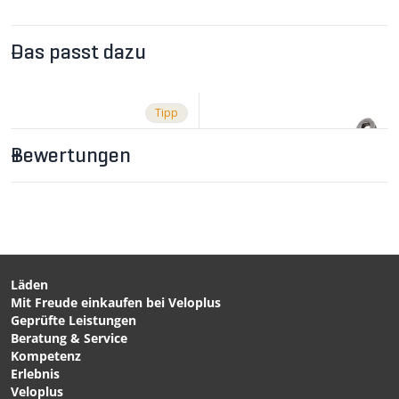
Das passt dazu
Tipp
Bewertungen
Läden
Mit Freude einkaufen bei Veloplus
CHF 89.90
CHF 39.90
Geprüfte Leistungen
TORQUE
Kette 10-fach PC1071 /
Beratung & Service
Drehmomentschlüssel /
grau / 114 Glieder von
Kompetenz
silber / 20-110Nm von
SRAM
Erlebnis
SUPER B
Veloplus