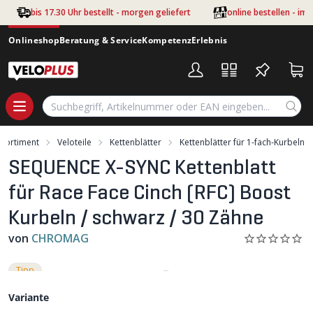
Zum Hauptinhalt springen
bis 17.30 Uhr bestellt - morgen geliefert
online bestellen - im
Onlineshop
Beratung & Service
Kompetenz
Erlebnis
Sortiment
Veloteile
Kettenblätter
Kettenblätter für 1-fach-Kurbeln
SEQUENCE X-SYNC Kettenblatt
für Race Face Cinch (RFC) Boost
Kurbeln / schwarz / 30 Zähne
von
CHROMAG
Tipp
-34%
Variante