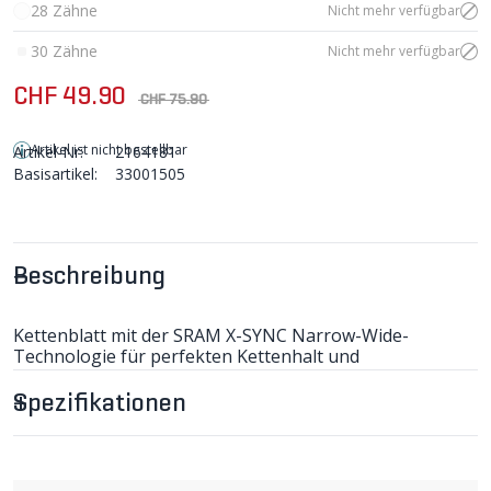
28 Zähne
Nicht mehr verfügbar
30 Zähne
Nicht mehr verfügbar
CHF 49.90
CHF 75.90
Artikel ist nicht bestellbar
Artikel-Nr:
2164181
Basisartikel:
33001505
Beschreibung
Kettenblatt mit der SRAM X-SYNC Narrow-Wide-
Technologie für perfekten Kettenhalt und
Selbstreinigung bei schlammigen Bedingungen.
CHROMAG war die erste Firma, an welche SRAM die von
Spezifikationen
ihr entwickelte X-SYNC-Technologie lizenziert hat.
Kompatibel:
- 9-12-fach Kette
- Kettenblattversatz (Offset) 6mm