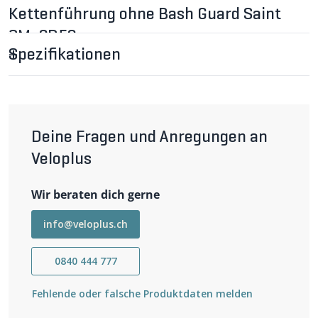
Kettenführung ohne Bash Guard Saint
SM-CD50
Kettenführung ohne Bash Guard
Spezifikationen
Für FC-M820 / FC-M825
Deine Fragen und Anregungen an
Veloplus
Wir beraten dich gerne
info@veloplus.ch
0840 444 777
Fehlende oder falsche Produktdaten melden