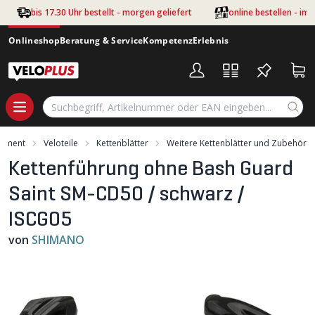
Zum Hauptinhalt springen
bis 17.30 Uhr bestellt - morgen geliefert
online bestellen - im
Onlineshop
Beratung & Service
Kompetenz
Erlebnis
timent
Veloteile
Kettenblätter
Weitere Kettenblätter und Zubehör
Kettenführung ohne Bash Guard
Saint SM-CD50 / schwarz /
ISCG05
von
SHIMANO