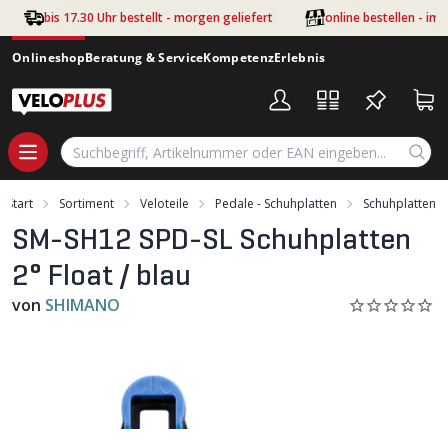
Zum Hauptinhalt springen
bis 17.30 Uhr bestellt - morgen geliefert
online bestellen - im
Onlineshop
Beratung & Service
Kompetenz
Erlebnis
Start
Sortiment
Veloteile
Pedale - Schuhplatten
Schuhplatten
SM-SH12 SPD-SL Schuhplatten
2° Float / blau
von
SHIMANO