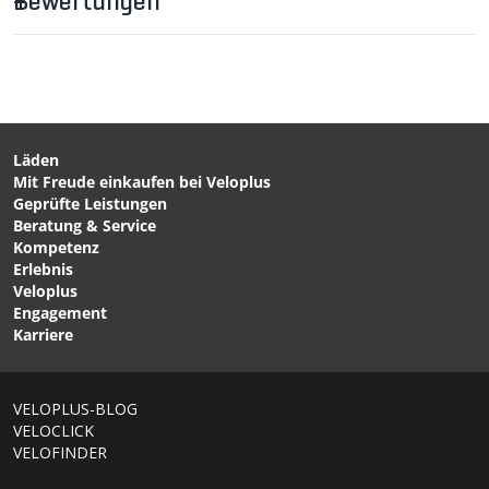
Bewertungen
Läden
Mit Freude einkaufen bei Veloplus
CHF 23.90
CHF 19.90
Geprüfte Leistungen
SM-SH11 SPD-SL
SM-SH45 SPD-SL
Beratung & Service
Schuhplatte 6° Float / gelb
Laufprotektor / schwarz
Kompetenz
von SHIMANO
von SHIMANO
Erlebnis
Veloplus
Engagement
1/6
Karriere
VELOPLUS-BLOG
VELOCLICK
VELOFINDER