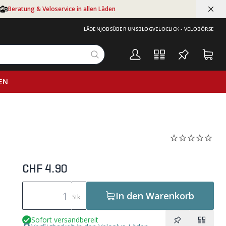
Beratung & Veloservice in allen Läden
LÄDEN
JOBS
ÜBER UNS
BLOG
VELOCLICK - VELOBÖRSE
EN
CHF 4.90
In den Warenkorb
Stk
Sofort versandbereit