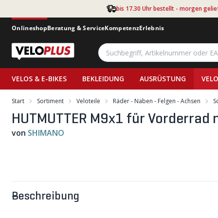
Zum Hauptinhalt springen
bis 17.30 Uhr bestellt - morgen gelie
Onlineshop
Beratung & Service
Kompetenz
Erlebnis
VELOS & E-BIKES
BEKLEIDUNG
AUSRÜSTUNG
VELO
Start
Sortiment
Veloteile
Räder - Naben - Felgen - Achsen
S
HUTMUTTER M9x1 für Vorderrad m
von
SHIMANO
Beschreibung