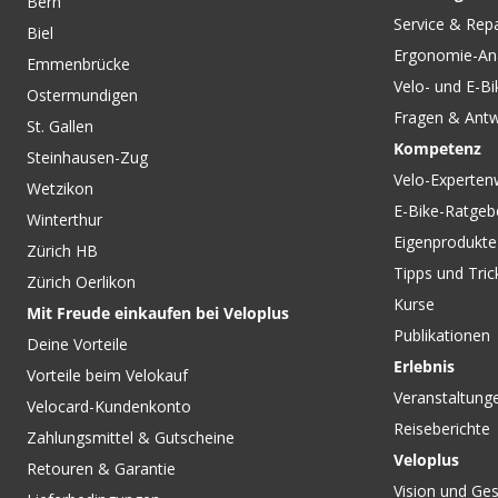
Bern
CHF 6.90
CHF 7.90
Service & Rep
Biel
HUTMUTTER 3/8" für
HUTMUTTER M10 x 
Ergonomie-An
Vollachsnaben von
Vollachsnaben / sil
Emmenbrücke
SHIMANO
ROHLOFF
Velo- und E-Bi
Ostermundigen
Fragen & Ant
St. Gallen
Kompetenz
Steinhausen-Zug
Velo-Experten
Wetzikon
E-Bike-Ratgeb
Winterthur
Eigenprodukte
Zürich HB
Tipps und Tric
Zürich Oerlikon
Kurse
Mit Freude einkaufen bei Veloplus
Publikationen
Deine Vorteile
Erlebnis
Vorteile beim Velokauf
Veranstaltung
Velocard-Kundenkonto
Reiseberichte
Zahlungsmittel & Gutscheine
Veloplus
Retouren & Garantie
Vision und Ges