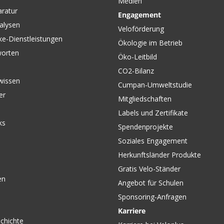
Medien
CHF 16.90
CHF 1.40
aratur
Engagement
1 für
Vorderradnaben Acera HB-
DT COMP
alysen
ber von
T3000, silber/36-Loch, von
schwarz,
Veloförderung
SHIMANO, von SHIMANO
schwarz
ke-Dienstleistungen
Ökologie im Betrieb
worten
Öko-Leitbild
CO2-Bilanz
wissen
Cumpan-Umweltstudie
er
Mitgliedschaften
Labels und Zertifikate
ks
Spendenprojekte
Soziales Engagement
Herkunftsländer Produkte
Gratis Velo-Ständer
en
Angebot für Schulen
Sponsoring-Anfragen
Karriere
chichte