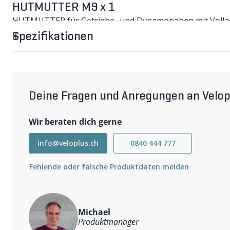
HUTMUTTER M9 x 1
HUTMUTTER für Getriebe- und Dynamonaben mit Vollac
Gabelschlüssel bedient.
Spezifikationen
Bitte beachten
Hutmuttern sind in unterschiedlichen Gewindemassen erh
Wichtigste Eigenschaften
Hutmutter M9 x 1, 1 Stk.
Material Stahl
Deine Fragen und Anregungen an Velop
Farbe silber
Wir beraten dich gerne
info@veloplus.ch
0840 444 777
Fehlende oder falsche Produktdaten melden
Michael
Produktmanager