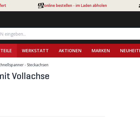
fert
online bestellen - im Laden abholen
TEILE
WERKSTATT
AKTIONEN
MARKEN
NEUHEIT
chnellspanner - Steckachsen
it Vollachse