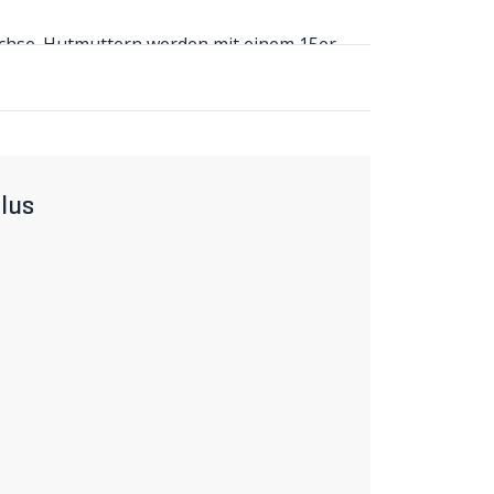
hse. Hutmuttern werden mit einem 15er-
ältlich.
lus